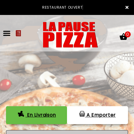
×
RESTAURANT OUVERT
0
ACCUEIL
LA CARTE
VOTRE COMPTE
NOTRE RESTAURANT
En Livraison
A Emporter
ALLERGÈNES
VOS AVIS